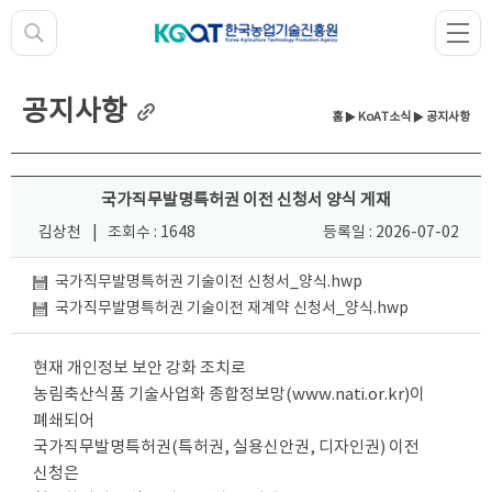
공지사항
홈
▶
KoAT소식
▶ 공지사항
국가직무발명특허권 이전 신청서 양식 게재
김상천
|
조회수 : 1648
등록일 : 2026-07-02
국가직무발명특허권 기술이전 신청서_양식.hwp
국가직무발명특허권 기술이전 재계약 신청서_양식.hwp
현재 개인정보 보안 강화 조치로
농림축산식품 기술사업화 종합정보망(
www.nati.or.kr)이
폐쇄되어
국가직무발명특허권(특허권, 실용신안권, 디자인권) 이전
신청은