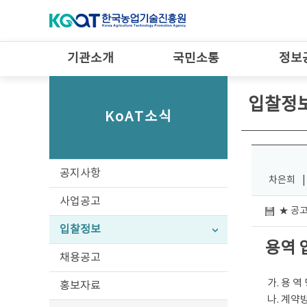
기관소개
국민소통
정보
입찰정
KoAT소식
공지사항
차은희
|
사업공고
★ 공고
입찰정보
용역 
채용공고
가. 용 역
홍보자료
나. 계약