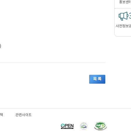
홍보센
사전정보
)
목 록
책
관련사이트