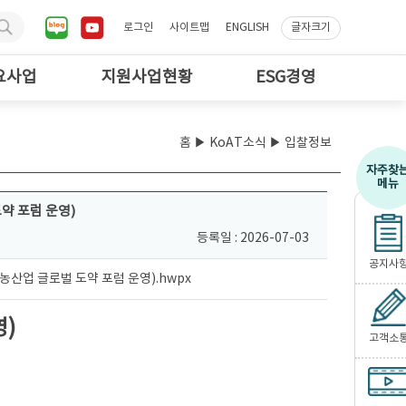
로그인
사이트맵
ENGLISH
글자크기
요사업
지원사업현황
ESG경영
홈
▶
KoAT소식
▶ 입찰정보
자주찾
메뉴
도약 포럼 운영)
등록일 : 2026-07-03
공지사
 농산업 글로벌 도약 포럼 운영).hwpx
영)
고객소